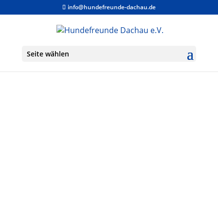
info@hundefreunde-dachau.de
Seite wählen
Hundesport -
Erziehungskurse -
Vereinsleben